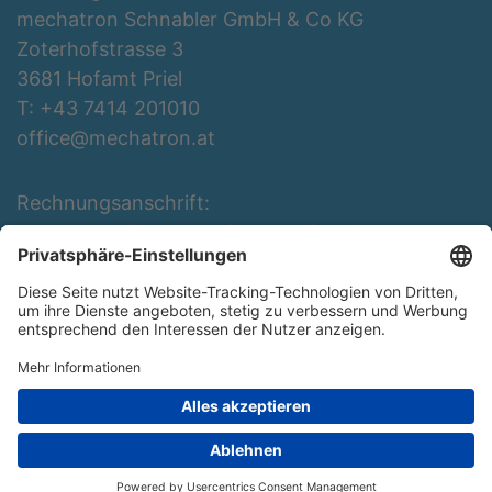
mechatron Schnabler GmbH & Co KG
Zoterhofstrasse 3
3681 Hofamt Priel
T: +43 7414 201010
office@mechatron.at
Rechnungsanschrift:
mechatron Schnabler GmbH & Co KG
Rottenbergerstraße 3
3681 Hofamt Priel
T: +43 7414 201010
office@mechatron.at
Copyright ©
mechatron Schnabler Gmbh & CoKG