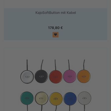
KajoSoftButton mit Kabel
178,80
€