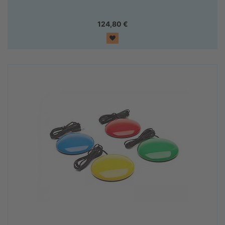
124,80
€