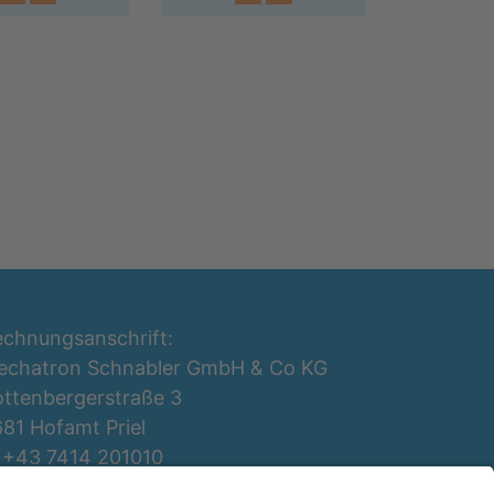
chnungsanschrift:
echatron Schnabler GmbH & Co KG
ttenbergerstraße 3
81 Hofamt Priel
 +43 7414 201010
ffice@mechatron.at