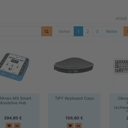
HOME
Vorher
1
2
3
Weiter
Aneo MX Smart
TiPY Keyboard Case
Clevy
Assistive Hub
(schwa
B
394,80
€
106,80
€