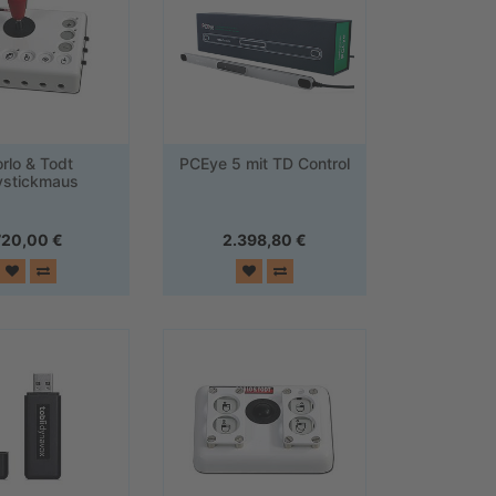
rlo & Todt
PCEye 5 mit TD Control
ystickmaus
720,00
€
2.398,80
€