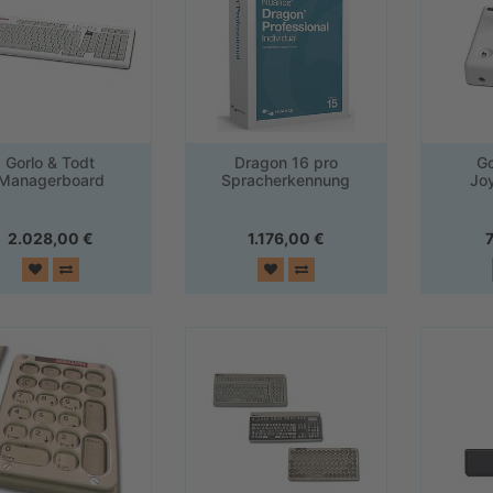
Gorlo & Todt
Dragon 16 pro
Go
Managerboard
Spracherkennung
Jo
2.028,00
€
1.176,00
€