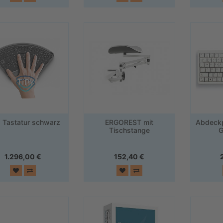
 Tastatur schwarz
ERGOREST mit
Abdeckp
Tischstange
G
1.296,00
€
152,40
€