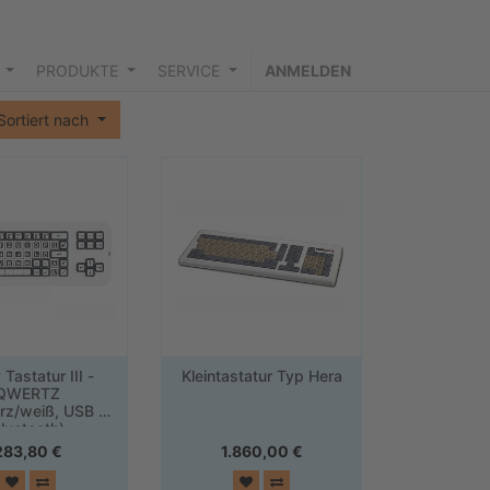
PRODUKTE
SERVICE
ANMELDEN
Sortiert nach
 Tastatur III -
Kleintastatur Typ Hera
QWERTZ
rz/weiß, USB &
luetooth)
283,80
€
1.860,00
€