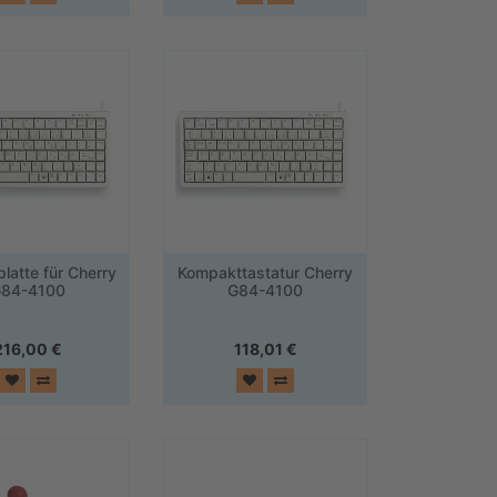
latte für Cherry
Kompakttastatur Cherry
84-4100
G84-4100
216,00
€
118,01
€