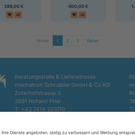
288,00
€
600,00
€
1
Vorher
1
2
3
Weiter
Beratungsstelle & Lieferadresse:
Re
mechatron Schnabler GmbH & Co KG
m
Zoterhofstrasse 3
Ro
3681 Hofamt Priel
36
T: +43 7414 201010
T:
office@mechatron.at
o