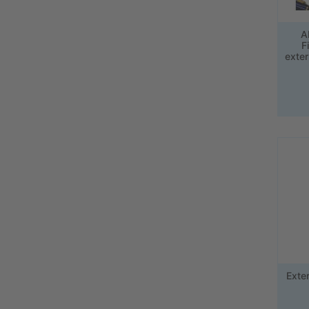
A
F
exte
Exte