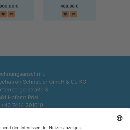
.860,00
€
488,88
€
chnungsanschrift:
echatron Schnabler GmbH & Co KG
ttenbergerstraße 3
81 Hofamt Priel
 +43 7414 201010
ffice@mechatron.at