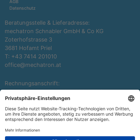
AGB
Datenschutz
Beratungsstelle & Lieferadresse:
mechatron Schnabler GmbH & Co KG
Zoterhofstrasse 3
3681 Hofamt Priel
T: +43 7414 201010
office@mechatron.at
Rechnungsanschrift:
mechatron Schnabler GmbH & Co KG
Rottenbergerstraße 3
3681 Hofamt Priel
T: +43 7414 201010
office@mechatron.at