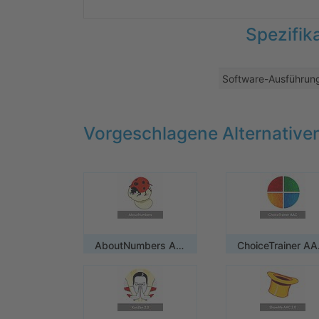
Spezifik
Software-Ausführun
Vorgeschlagene Alternative
AboutNumbers AAC/ Mehrplatzlizenz
Choice