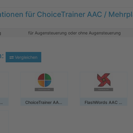
ationen für ChoiceTrainer AAC / Mehrpl
g
für Augensteuerung oder ohne Augensteuerung
n:
Vergleichen
Trainer AAC / Einzelplatzlizenz
ChoiceTrainer AAC / Mehrplatzlizenz - Zusatzlizenz
FlashWords AAC / Mehrplatzlizenz