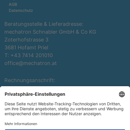
AGB
Datenschutz
Beratungsstelle & Lieferadresse:
mechatron Schnabler GmbH & Co KG
Zoterhofstrasse 3
3681 Hofamt Priel
T: +43 7414 201010
office@mechatron.at
Rechnungsanschrift:
mechatron Schnabler GmbH & Co KG
Rottenbergerstraße 3
3681 Hofamt Priel
T: +43 7414 201010
office@mechatron.at