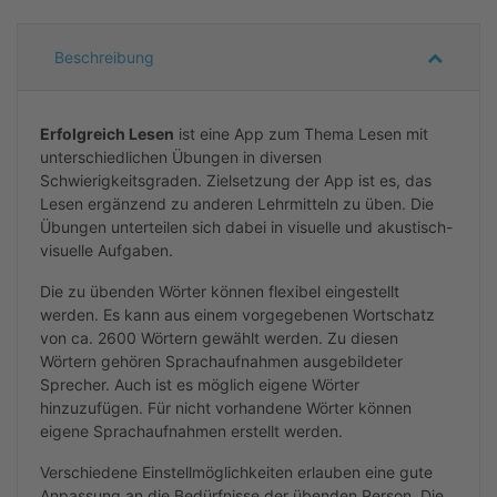
Beschreibung
Erfolgreich Lesen
ist ein
e
App zum
Thema
L
ese
n
mit
unterschiedlichen
Übungen in
diversen
Schwierigkeitsgraden. Zielsetzung
der App
ist es, das
Lesen ergänzend zu anderen Lehrmitteln zu üben. Die
Übungen
unterteilen sich dabei in
visuelle und akustisch
-
visuelle
Aufgaben
.
Die
zu übenden Wörter
können flexibel eingestellt
werden. Es kann aus einem vorgegebenen Wortschatz
von ca. 2600 Wörtern gewählt
werden.
Zu diesen
Wörtern gehören Sprachaufnahmen ausgebildete
r
Sprecher.
Auch ist es möglich
eigene Wörter
hinzuzufügen
. Für
nicht vorhandene
Wörter können
eigene Sprachaufnahmen erstellt werden.
Verschiedene Einstellmöglichkeiten erlauben eine gute
Anpassung an die Bedürfnisse
der übenden Person
.
Die