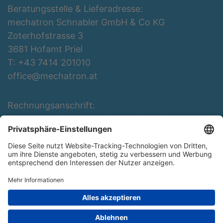
Beratungsstelle & Lieferadresse:
mechatron Schnabler GmbH & Co KG
Zoterhofstrasse 3
3681 Hofamt Priel
T: +43 7414 201010
office@mechatron.at
Rechnungsanschrift:
mechatron Schnabler GmbH & Co KG
Rottenbergerstraße 3
3681 Hofamt Priel
T: +43 7414 201010
office@mechatron.at
Copyright ©
mechatron Schnabler Gmbh & CoKG