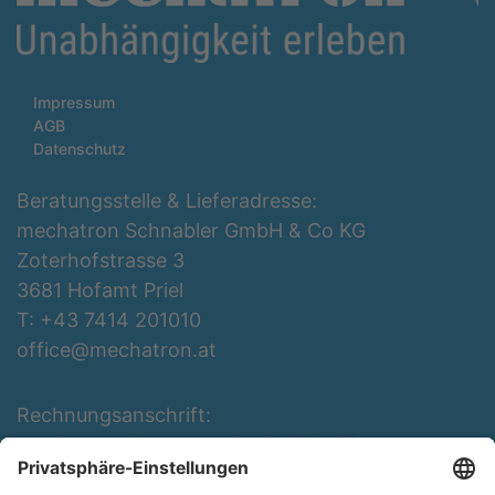
Impressum
AGB
Datenschutz
Beratungsstelle & Lieferadresse:
mechatron Schnabler GmbH & Co KG
Zoterhofstrasse 3
3681 Hofamt Priel
T: +43 7414 201010
office@mechatron.at
Rechnungsanschrift:
mechatron Schnabler GmbH & Co KG
Rottenbergerstraße 3